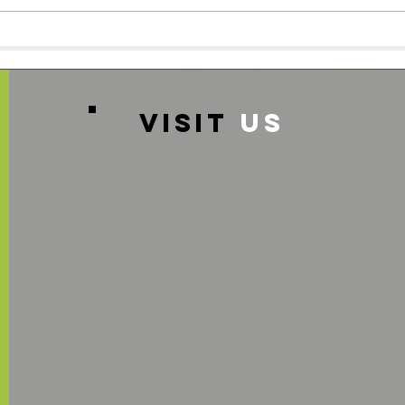
スタッフ募集のお知らせ♪
🌸
グル
VISIT
US