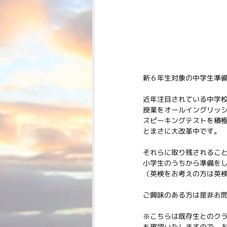
新６年生対象の中学生準
近年注目されている中学
授業をオールイングリッ
スピーキングテストを積
とまさに大改革中です。
それらに取り残されるこ
小学生のうちから準備を
（英検をお考えの方は英
ご興味のある方は是非お
※こちらは既存生とのクラ
も確認いたしますので、