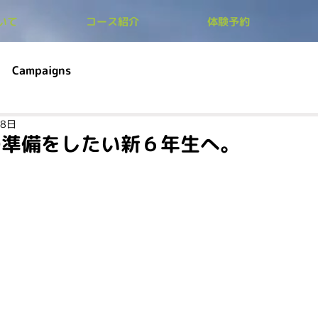
ついて
コース紹介
体験予約
Campaigns
28日
の準備をしたい新６年生へ。