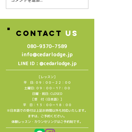
スタッフ募集のお知らせ♪
コメントを追加…
🌸2026年4月
生グループレッ
中🌸
CONTACT
US
080–9370–7589‬
info@cedarlodge.jp
: @cedarlodge.jp
LINE ID
［レッスン］
平 日: ０９：００－２２：００
土曜日: ０９：００－１7：００
日曜・祝日: CLOSED
［受 付（日本語）］
平 日：１３：００ー１８：００
※日本語での受付は上記お時間以外も対応いたします。
​まずは、ご予約ください。
​体験レッスン・カウンセリングはご予約制です。