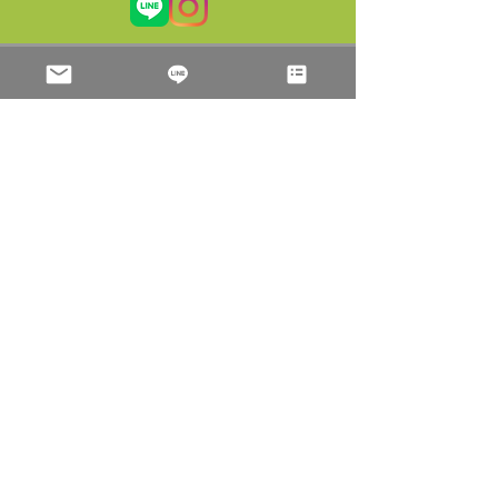
VISIT
US
〒253-0021神奈川県茅ケ崎市浜竹1-9-39-101
​バス：
辻堂駅南口３番のりば「辻12」乗車「保育園前」
下車１分
茅ヶ崎駅南口２番のりば「辻12」乗車「松浪小学