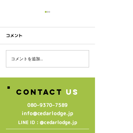
コメント
スタッフ募集のお知らせ♪
コメントを追加…
🌸2026年4月
生グループレッ
中🌸
CONTACT
US
080–9370–7589‬
info@cedarlodge.jp
: @cedarlodge.jp
LINE ID