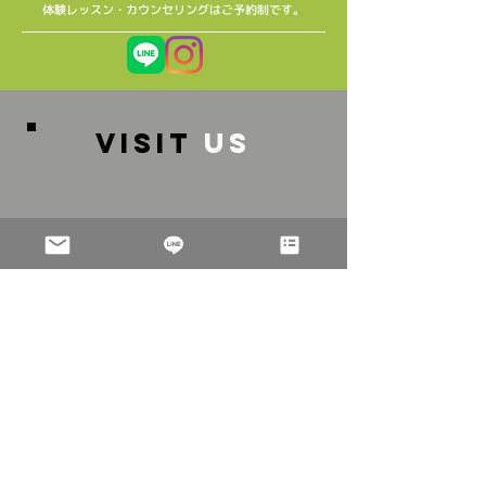
​体験レッスン・カウンセリングはご予約制です。
VISIT
US
〒253-0021神奈川県茅ケ崎市浜竹1-9-39-101
​バス：
辻堂駅南口３番のりば「辻12」乗車「保育園前」