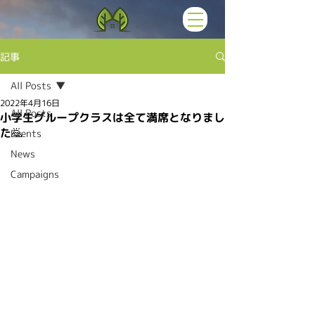
記事
All Posts
2022年4月16日
All Posts
小学生グループクラスは全て満席となりまし
た🙇
Events
News
Campaigns