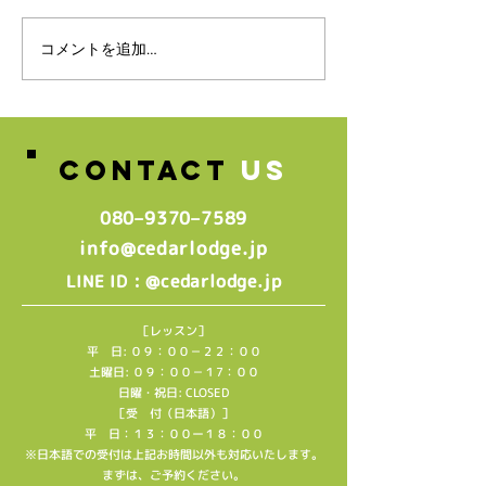
スタッフ募集のお知らせ♪
コメントを追加…
🌸2026年4月
生グループレッ
中🌸
CONTACT
US
080–9370–7589‬
info@cedarlodge.jp
: @cedarlodge.jp
LINE ID
［レッスン］
平 日: ０９：００－２２：００
土曜日: ０９：００－１7：００
日曜・祝日: CLOSED
［受 付（日本語）］
平 日：１３：００ー１８：００
※日本語での受付は上記お時間以外も対応いたします。
​まずは、ご予約ください。