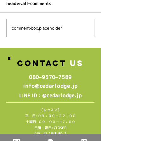
header.all-comments
スタッフ募集のお知らせ♪
comment-box.placeholder
🌸2026年4月
生グループレッ
中🌸
CONTACT
US
080–9370–7589‬
info@cedarlodge.jp
: @cedarlodge.jp
LINE ID
［レッスン］
平 日: ０９：００－２２：００
土曜日: ０９：００－１7：００
日曜・祝日: CLOSED
［受 付（日本語）］
平 日：１３：００ー１８：００