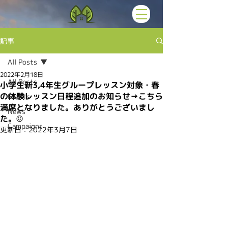
記事
All Posts
2022年2月18日
All Posts
小学生新3,4年生グループレッスン対象・春
の体験レッスン日程追加のお知らせ→こちら
Events
満席となりました。ありがとうございまし
News
た。☺︎
Campaigns
更新日：
2022年3月7日