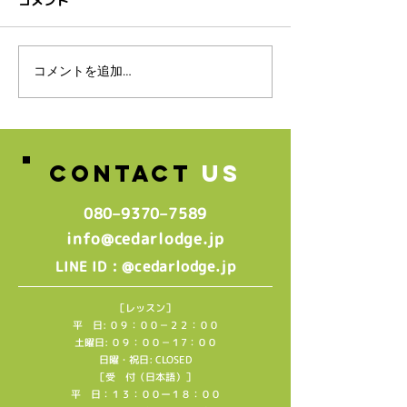
コメント
スタッフ募集のお知らせ♪
コメントを追加…
🌸2026年4月
生グループレッ
中🌸
CONTACT
US
080–9370–7589‬
info@cedarlodge.jp
: @cedarlodge.jp
LINE ID
［レッスン］
平 日: ０９：００－２２：００
土曜日: ０９：００－１7：００
日曜・祝日: CLOSED
［受 付（日本語）］
平 日：１３：００ー１８：００