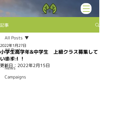
記事
All Posts
2022年1月27日
All Posts
小学生高学年&中学生 上級クラス募集して
います！！
Events
更新日：
2022年2月15日
News
Campaigns