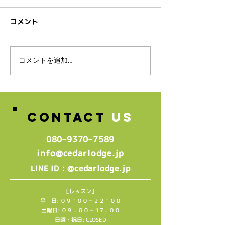
コメント
スタッフ募集のお知らせ♪
コメントを追加…
🌸2026年4月
生グループレッ
中🌸
CONTACT
US
080–9370–7589‬
info@cedarlodge.jp
: @cedarlodge.jp
LINE ID
［レッスン］
平 日: ０９：００－２２：００
土曜日: ０９：００－１7：００
日曜・祝日: CLOSED