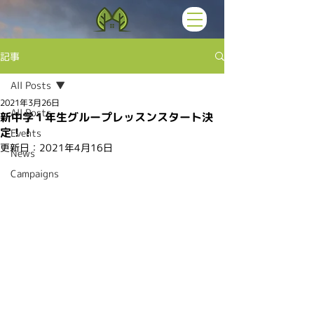
記事
All Posts
2021年3月26日
All Posts
新中学１年生グループレッスンスタート決
定！！
Events
更新日：
2021年4月16日
News
Campaigns