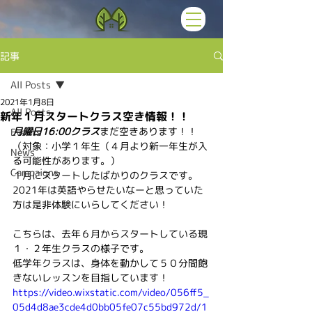
記事
All Posts
2021年1月8日
All Posts
新年１月スタートクラス空き情報！！
月曜日16:00クラス
まだ空きあります！！
Events
（対象：小学１年生（４月より新一年生が入
News
る可能性があります。）
Campaigns
１月にスタートしたばかりのクラスです。
2021年は英語やらせたいなーと思っていた
方は是非体験にいらしてください！
こちらは、去年６月からスタートしている現
１・２年生クラスの様子です。
低学年クラスは、身体を動かして５０分間飽
きないレッスンを目指しています！
https://video.wixstatic.com/video/056ff5_
05d4d8ae3cde4d0bb05fe07c55bd972d/1