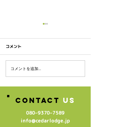
コメント
コメントを追加…
マイナポイント✖️LINE
12月体験レッ
Pay
定！！
CONTACT
US
080–9370–7589‬
info@cedarlodge.jp