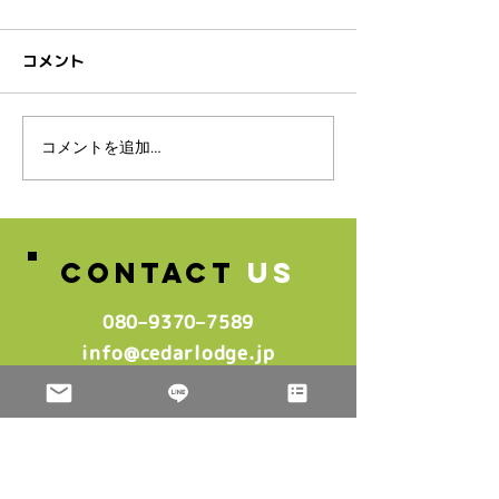
コメント
スタッフ募集のお知らせ♪
コメントを追加…
🌸2026年4月
生グループレッ
中🌸
CONTACT
US
080–9370–7589‬
info@cedarlodge.jp
: @cedarlodge.jp
LINE ID
［レッスン］
平 日: ０９：００－２２：００
土曜日: ０９：００－１7：００