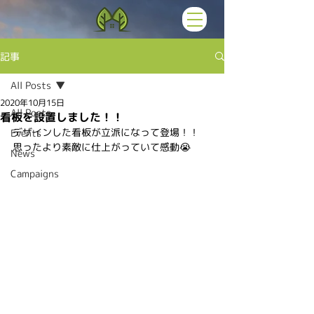
記事
All Posts
2020年10月15日
All Posts
看板を設置しました！！
デザインした看板が立派になって登場！！　
Events
思ったより素敵に仕上がっていて感動😭
News
Campaigns