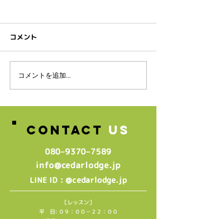
コメント
スタッフ募集のお知らせ♪
コメントを追加…
🌸2026年4月
生グループレッ
中🌸
CONTACT
US
080–9370–7589‬
info@cedarlodge.jp
: @cedarlodge.jp
LINE ID
［レッスン］
平 日: ０９：００－２２：００