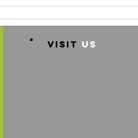
スタッフ募集のお知らせ♪
🌸
グル
VISIT
US