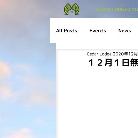
CEDAR LODGEに
All Posts
Events
News
Cedar Lodge
2020年12
１２月１日無