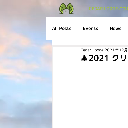
CEDAR LODGEに
All Posts
Events
News
Cedar Lodge
2021年12
🎄2021 