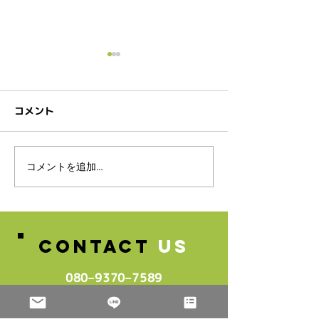
コメント
スタッフ募集のお知らせ♪
コメントを追加…
🌸2026年4月
生グループレッ
中🌸
CONTACT
US
080–9370–7589‬
info@cedarlodge.jp