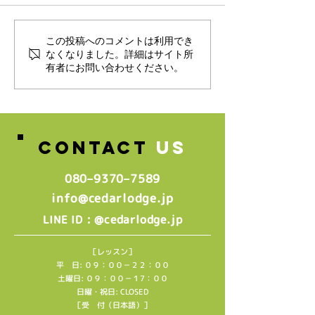
2021年1月スケジュール
マイナポイント✖️
この投稿へのコメントは利用でき
なくなりました。詳細はサイト所
決定！！
Pay
有者にお問い合わせください。
CONTACT
US
080–9370–7589‬
info@cedarlodge.jp
: @cedarlodge.jp
LINE ID
［レッスン］
平 日: ０９：００－２２：００
土曜日: ０９：００－１7：００
日曜・祝日: CLOSED
［受 付（日本語）］