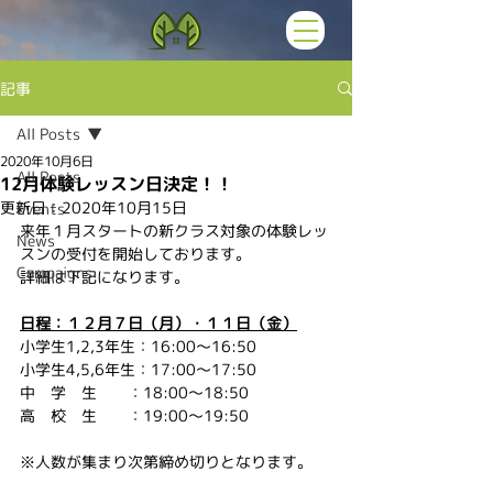
記事
All Posts
2020年10月6日
All Posts
12月体験レッスン日決定！！
更新日：
2020年10月15日
Events
来年１月スタートの新クラス対象の体験レッ
News
スンの受付を開始しております。
Campaigns
詳細は下記になります。
日程：１２月７日（月）・１１日（金）
小学生1,2,3年生：16:00〜16:50
小学生4,5,6年生：17:00〜17:50
中　学　生　　：18:00〜18:50
高　校　生　　：19:00〜19:50
※人数が集まり次第締め切りとなります。