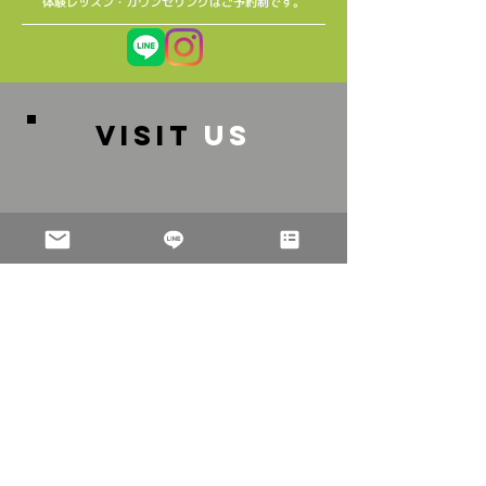
​体験レッスン・カウンセリングはご予約制です。
VISIT
US
〒253-0021神奈川県茅ケ崎市浜竹1-9-39-101
​バス：
辻堂駅南口３番のりば「辻12」乗車「保育園前」