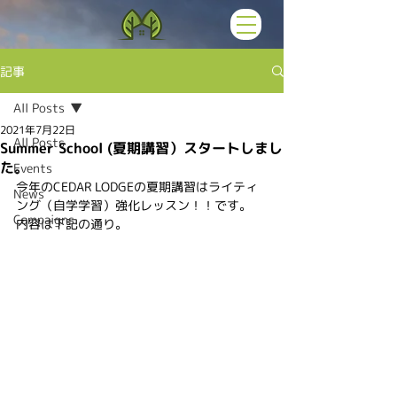
記事
All Posts
2021年7月22日
All Posts
Summer School (夏期講習）スタートしまし
た。
Events
今年のCEDAR LODGEの夏期講習はライティ
News
ング（自学学習）強化レッスン！！です。
Campaigns
内容は下記の通り。