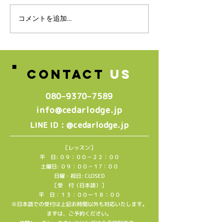
スタッフ募集のお知らせ♪
コメントを追加…
🌸2026年4月
生グループレッ
中🌸
CONTACT
US
080–9370–7589‬
info@cedarlodge.jp
: @cedarlodge.jp
LINE ID
［レッスン］
平 日: ０９：００－２２：００
土曜日: ０９：００－１7：００
日曜・祝日: CLOSED
［受 付（日本語）］
平 日：１３：００ー１８：００
※日本語での受付は上記お時間以外も対応いたします。
​まずは、ご予約ください。